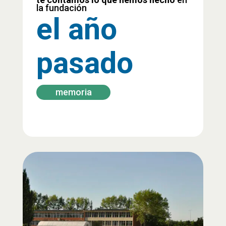
la fundación
el año
pasado
memoria