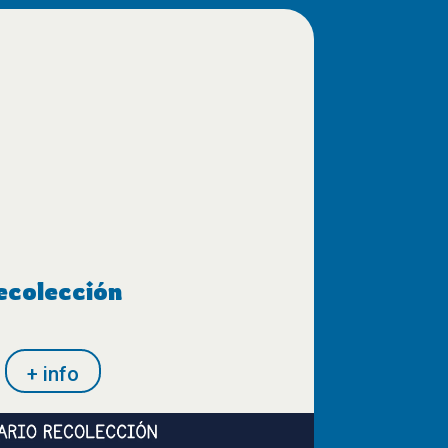
ecolección
+ info