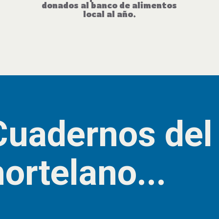
donados al banco de alimentos
local al año.
Cuadernos del
hortelano...